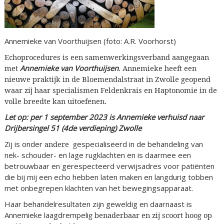
Annemieke van Voorthuijsen (foto: A.R. Voorhorst)
Echoprocedures is een samenwerkingsverband aangegaan
met
Annemieke van Voorthuijsen
. Annemieke heeft een
nieuwe praktijk in de Bloemendalstraat in Zwolle geopend
waar zij haar specialismen Feldenkrais en Haptonomie in de
volle breedte kan uitoefenen.
Let op: per 1 september 2023 is Annemieke verhuisd naar
Drijbersingel 51 (4de verdieping) Zwolle
Zij is onder
andere g
especialiseerd in de behandeling van
nek- schouder- en lage rugklachten en is daarmee een
betrouwbaar en gerespecteerd verwijsadres voor patiënten
die bij mij een echo hebben laten maken en langdurig tobben
met onbegrepen klachten van het bewegingsapparaat.
Haar behandelresultaten zijn geweldig en daarnaast is
Annemieke laagdrempeli
g benaderbaar en zij scoort hoog op