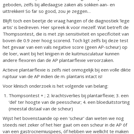
geboden, zelfs bij alledaagse zaken als sokken aan- en
uittrekken! So far so good, zou je zeggen…
Blijft toch een beetje de vraag hangen of de diagnostiek ‘lege
artis’ is bedreven. Hier spreek ik voor mezelf. Wat betreft de
Thompsontest, die is met zijn sensitiviteit en specificiteit van
boven de 0.9 zeer hoog scorend. Toch ligt zelfs bij deze test
het gevaar van een vals negative score (geen AP-scheur) op
de loer, want bij het knijpen in de kuitmusculatuur kunnen
andere flexoren dan de AP plantairflexie veroorzaken.
Actieve plantairflexie is zelfs niet onmogelijk bij een volle dikte
ruptuur van de AP indien de m. plantaris intact is!
Voor klinisch onderzoek is het volgende van belang:
Thompsontest + ; 2. krachtsverlies bij plantairflexie; 3. een
‘del’ ter hoogte van de peesscheur; 4. een bloeduitstorting
(meestal distaal van de scheur)
Wijst het bovenstaande op een ‘scheur’ dan weten we nog
steeds niet zeker of het hier gaat om een scheur in de AP óf
van een gastrocnemiuspees, óf hebben we wellicht te maken