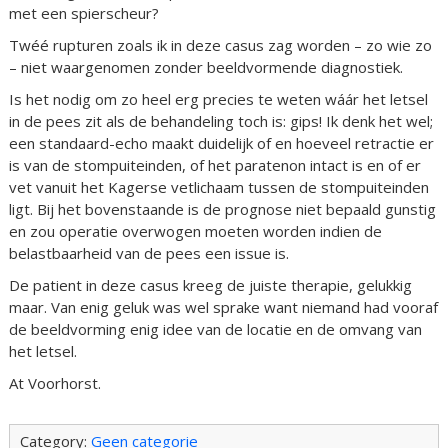
met een spierscheur?
Twéé rupturen zoals ik in deze casus zag worden – zo wie zo
– niet waargenomen zonder beeldvormende diagnostiek.
Is het nodig om zo heel erg precies te weten wáár het letsel
in de pees zit als de behandeling toch is: gips! Ik denk het wel;
een standaard-echo maakt duidelijk of en hoeveel retractie er
is van de stompuiteinden, of het paratenon intact is en of er
vet vanuit het Kagerse vetlichaam tussen de stompuiteinden
ligt. Bij het bovenstaande is de prognose niet bepaald gunstig
en zou operatie overwogen moeten worden indien de
belastbaarheid van de pees een issue is.
De patient in deze casus kreeg de juiste therapie, gelukkig
maar. Van enig geluk was wel sprake want niemand had vooraf
de beeldvorming enig idee van de locatie en de omvang van
het letsel.
At Voorhorst.
Category:
Geen categorie