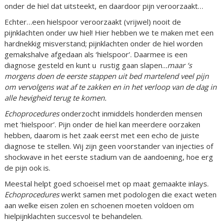
onder de hiel dat uitsteekt, en daardoor pijn veroorzaakt…
Echter…een hielspoor veroorzaakt (vrijwel) nooit de
pijnklachten onder uw hiel! Hier hebben we te maken met een
hardnekkig misverstand; pijnklachten onder de hiel worden
gemakshalve afgedaan als ‘hielspoor’. Daarmee is een
diagnose gesteld en kunt u rustig gaan slapen..
.maar ‘s
morgens doen de eerste stappen uit bed martelend veel pijn
om vervolgens wat af te zakken en in het verloop van de dag in
alle hevigheid terug te komen.
Echoprocedures
onderzocht inmiddels honderden mensen
met ‘hielspoor’. Pijn onder de hiel kan meerdere oorzaken
hebben, daarom is het zaak eerst met een echo de juiste
diagnose te stellen. Wij zijn geen voorstander van injecties of
shockwave in het eerste stadium van de aandoening, hoe erg
de pijn ook is.
Meestal helpt goed schoeisel met op maat gemaakte inlays.
Echoprocedures
werkt samen met podologen die exact weten
aan welke eisen zolen en schoenen moeten voldoen om
hielpijnklachten succesvol te behandelen.