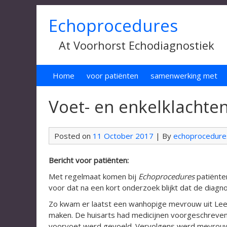
Echoprocedures
At Voorhorst Echodiagnostiek
Home
voor patiënten
samenwerking met
Voet- en enkelklachte
Posted on
11 October 2017
| By
echoprocedure
Bericht voor patiënten:
Met regelmaat komen bij
Echoprocedures
patiënte
voor dat na een kort onderzoek blijkt dat de diagn
Zo kwam er laatst een wanhopige mevrouw uit Lee
maken. De huisarts had medicijnen voorgeschreven di
voorvoet werd gevoeld. Vervolgens werd mevrouw