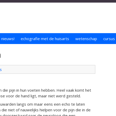
nieuws!
echografie met de huisarts
wetenschap
cursus
n
s
n die pijn in hun voeten hebben. Heel vaak komt het
ose voor de hand ligt, maar niet werd gesteld.
uwarden langs om maar eens een echo te laten
e niet of nauwelijks hielpen voor de pijn die in de
 doorgestuurd naar de neuroloog die een